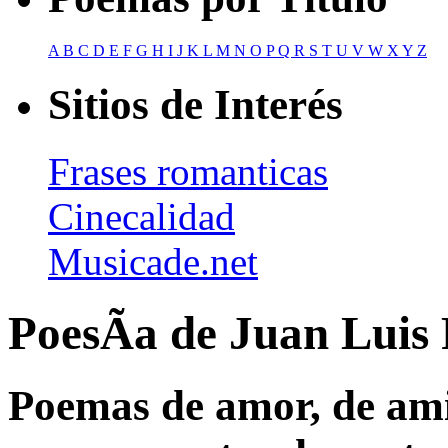
A
B
C
D
E
F
G
H
I
J
K
L
M
N
O
P
Q
R
S
T
U
V
W
X
Y
Z
Sitios de Interés
Frases romanticas
Cinecalidad
Musicade.net
PoesÃ­a de Juan Luis
Poemas de amor, de amis