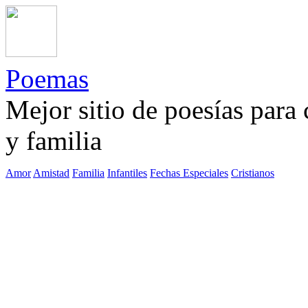
Poemas
Mejor sitio de poesías para
y familia
Amor
Amistad
Familia
Infantiles
Fechas Especiales
Cristianos