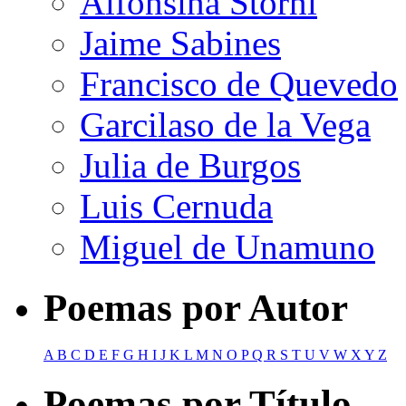
Alfonsina Storni
Jaime Sabines
Francisco de Quevedo
Garcilaso de la Vega
Julia de Burgos
Luis Cernuda
Miguel de Unamuno
Poemas por Autor
A
B
C
D
E
F
G
H
I
J
K
L
M
N
O
P
Q
R
S
T
U
V
W
X
Y
Z
Poemas por Título