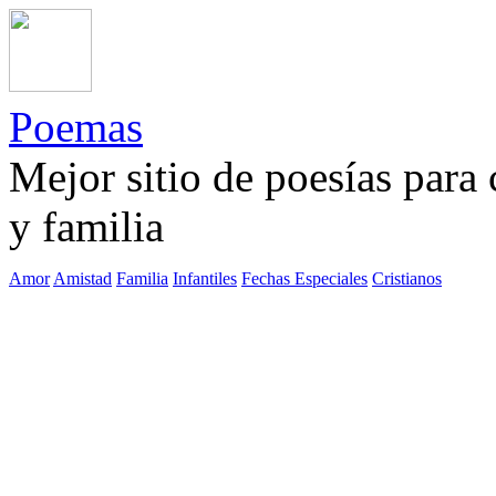
Poemas
Mejor sitio de poesías para
y familia
Amor
Amistad
Familia
Infantiles
Fechas Especiales
Cristianos