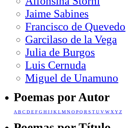
Alfonsina Storni
Jaime Sabines
Francisco de Quevedo
Garcilaso de la Vega
Julia de Burgos
Luis Cernuda
Miguel de Unamuno
Poemas por Autor
A
B
C
D
E
F
G
H
I
J
K
L
M
N
O
P
Q
R
S
T
U
V
W
X
Y
Z
Poemas por Título