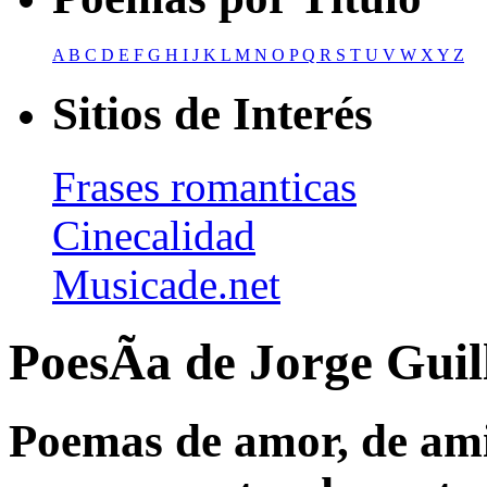
A
B
C
D
E
F
G
H
I
J
K
L
M
N
O
P
Q
R
S
T
U
V
W
X
Y
Z
Sitios de Interés
Frases romanticas
Cinecalidad
Musicade.net
PoesÃ­a de Jorge Guil
Poemas de amor, de amis