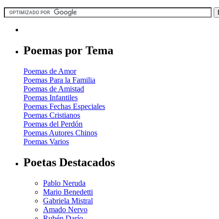
Poemas por Tema
Poemas de Amor
Poemas Para la Familia
Poemas de Amistad
Poemas Infantiles
Poemas Fechas Especiales
Poemas Cristianos
Poemas del Perdón
Poemas Autores Chinos
Poemas Varios
Poetas Destacados
Pablo Neruda
Mario Benedetti
Gabriela Mistral
Amado Nervo
Rubén Darío