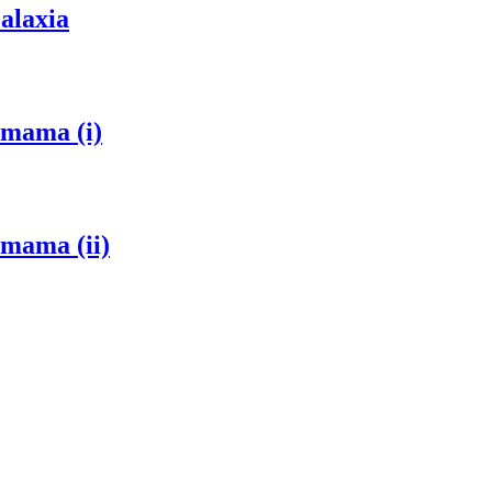
alaxia
amama (i)
mama (ii)