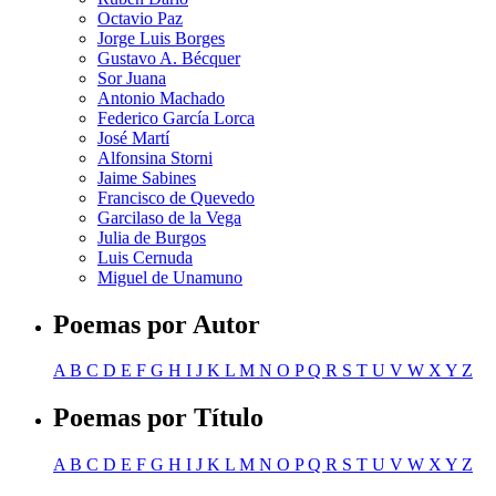
Octavio Paz
Jorge Luis Borges
Gustavo A. Bécquer
Sor Juana
Antonio Machado
Federico García Lorca
José Martí
Alfonsina Storni
Jaime Sabines
Francisco de Quevedo
Garcilaso de la Vega
Julia de Burgos
Luis Cernuda
Miguel de Unamuno
Poemas por Autor
A
B
C
D
E
F
G
H
I
J
K
L
M
N
O
P
Q
R
S
T
U
V
W
X
Y
Z
Poemas por Título
A
B
C
D
E
F
G
H
I
J
K
L
M
N
O
P
Q
R
S
T
U
V
W
X
Y
Z