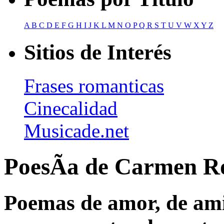
A
B
C
D
E
F
G
H
I
J
K
L
M
N
O
P
Q
R
S
T
U
V
W
X
Y
Z
Sitios de Interés
Frases romanticas
Cinecalidad
Musicade.net
PoesÃ­a de Carmen R
Poemas de amor, de amis