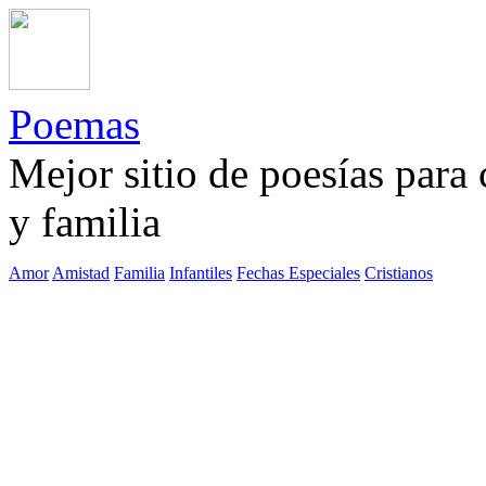
Poemas
Mejor sitio de poesías para
y familia
Amor
Amistad
Familia
Infantiles
Fechas Especiales
Cristianos