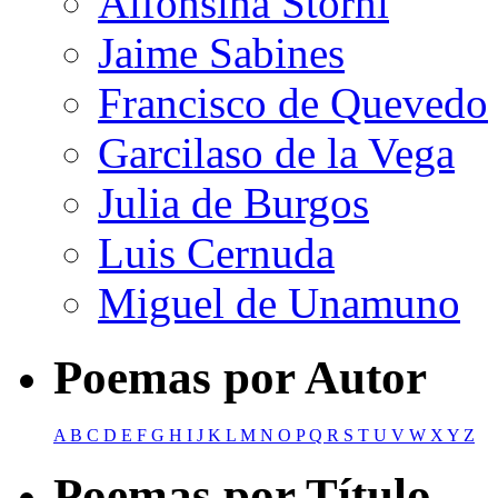
Alfonsina Storni
Jaime Sabines
Francisco de Quevedo
Garcilaso de la Vega
Julia de Burgos
Luis Cernuda
Miguel de Unamuno
Poemas por Autor
A
B
C
D
E
F
G
H
I
J
K
L
M
N
O
P
Q
R
S
T
U
V
W
X
Y
Z
Poemas por Título