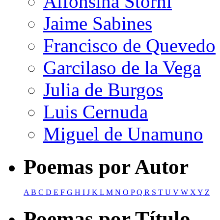
Alfonsina Storni
Jaime Sabines
Francisco de Quevedo
Garcilaso de la Vega
Julia de Burgos
Luis Cernuda
Miguel de Unamuno
Poemas por Autor
A
B
C
D
E
F
G
H
I
J
K
L
M
N
O
P
Q
R
S
T
U
V
W
X
Y
Z
Poemas por Título