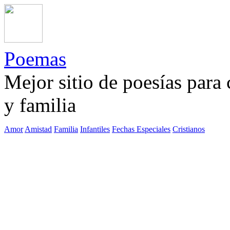
Poemas
Mejor sitio de poesías para
y familia
Amor
Amistad
Familia
Infantiles
Fechas Especiales
Cristianos