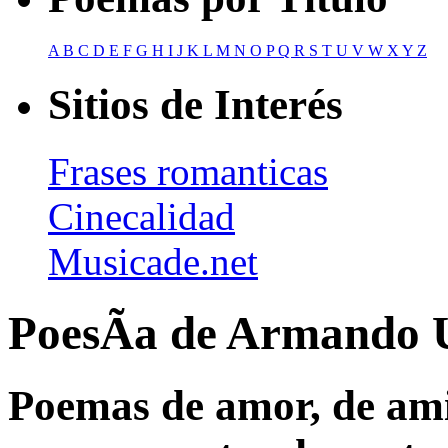
A
B
C
D
E
F
G
H
I
J
K
L
M
N
O
P
Q
R
S
T
U
V
W
X
Y
Z
Sitios de Interés
Frases romanticas
Cinecalidad
Musicade.net
PoesÃ­a de Armando 
Poemas de amor, de amis