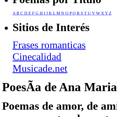
A
B
C
D
E
F
G
H
I
J
K
L
M
N
O
P
Q
R
S
T
U
V
W
X
Y
Z
Sitios de Interés
Frases romanticas
Cinecalidad
Musicade.net
PoesÃ­a de Ana Mari
Poemas de amor, de amis