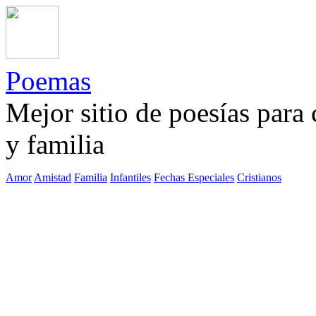
Poemas
Mejor sitio de poesías para
y familia
Amor
Amistad
Familia
Infantiles
Fechas Especiales
Cristianos