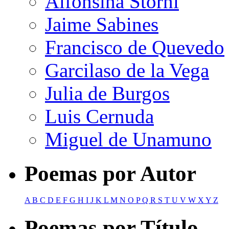
Alfonsina Storni
Jaime Sabines
Francisco de Quevedo
Garcilaso de la Vega
Julia de Burgos
Luis Cernuda
Miguel de Unamuno
Poemas por Autor
A
B
C
D
E
F
G
H
I
J
K
L
M
N
O
P
Q
R
S
T
U
V
W
X
Y
Z
Poemas por Título