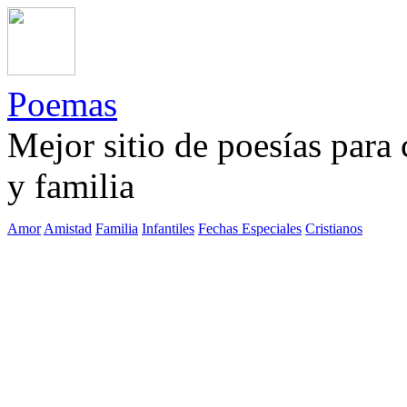
Poemas
Mejor sitio de poesías para
y familia
Amor
Amistad
Familia
Infantiles
Fechas Especiales
Cristianos