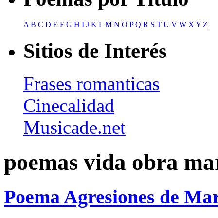
A
B
C
D
E
F
G
H
I
J
K
L
M
N
O
P
Q
R
S
T
U
V
W
X
Y
Z
Sitios de Interés
Frases romanticas
Cinecalidad
Musicade.net
poemas vida obra mar
Poema Agresiones de Mar