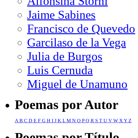
Alfonsina Storni
Jaime Sabines
Francisco de Quevedo
Garcilaso de la Vega
Julia de Burgos
Luis Cernuda
Miguel de Unamuno
Poemas por Autor
A
B
C
D
E
F
G
H
I
J
K
L
M
N
O
P
Q
R
S
T
U
V
W
X
Y
Z
Poemas por Título