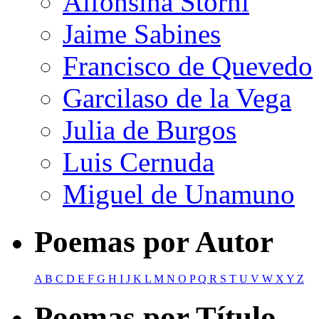
Alfonsina Storni
Jaime Sabines
Francisco de Quevedo
Garcilaso de la Vega
Julia de Burgos
Luis Cernuda
Miguel de Unamuno
Poemas por Autor
A
B
C
D
E
F
G
H
I
J
K
L
M
N
O
P
Q
R
S
T
U
V
W
X
Y
Z
Poemas por Título