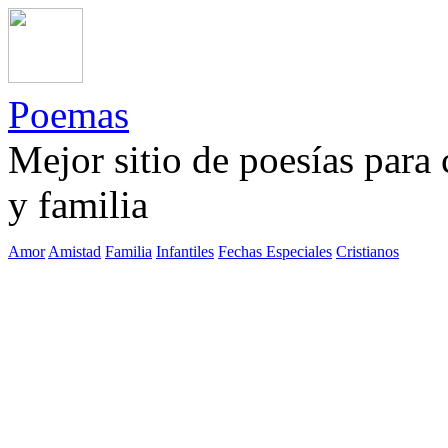
Poemas
Mejor sitio de poesías para
y familia
Amor
Amistad
Familia
Infantiles
Fechas Especiales
Cristianos