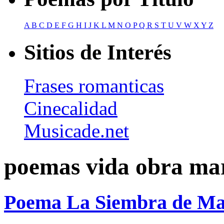
A
B
C
D
E
F
G
H
I
J
K
L
M
N
O
P
Q
R
S
T
U
V
W
X
Y
Z
Sitios de Interés
Frases romanticas
Cinecalidad
Musicade.net
poemas vida obra mar
Poema La Siembra de Mar