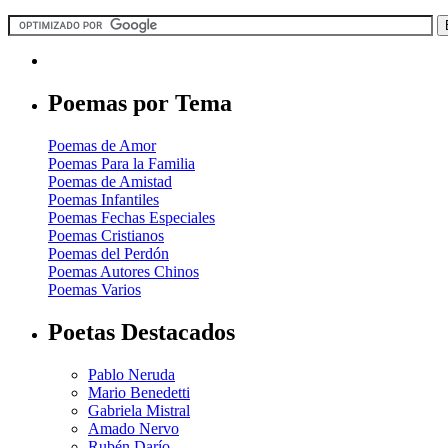
Poemas por Tema
Poemas de Amor
Poemas Para la Familia
Poemas de Amistad
Poemas Infantiles
Poemas Fechas Especiales
Poemas Cristianos
Poemas del Perdón
Poemas Autores Chinos
Poemas Varios
Poetas Destacados
Pablo Neruda
Mario Benedetti
Gabriela Mistral
Amado Nervo
Rubén Darío