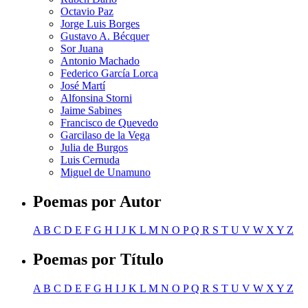
Octavio Paz
Jorge Luis Borges
Gustavo A. Bécquer
Sor Juana
Antonio Machado
Federico García Lorca
José Martí
Alfonsina Storni
Jaime Sabines
Francisco de Quevedo
Garcilaso de la Vega
Julia de Burgos
Luis Cernuda
Miguel de Unamuno
Poemas por Autor
A
B
C
D
E
F
G
H
I
J
K
L
M
N
O
P
Q
R
S
T
U
V
W
X
Y
Z
Poemas por Título
A
B
C
D
E
F
G
H
I
J
K
L
M
N
O
P
Q
R
S
T
U
V
W
X
Y
Z