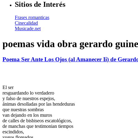
Sitios de Interés
Frases romanticas
Cinecalidad
Musicade.net
poemas vida obra gerardo guine
Poema Ser Ante Los Ojos (al Amanecer Ii) de Gerard
El ser
resguardando lo verdadero
y falso de nuestros espejos,
ánimas desolladas por las hendeduras
que nuestras sombras
van dejando en los muros
de calles de bisbiseos escatológicos,
de manchas que testimonian tiempos
escindidos,
yugos floreados