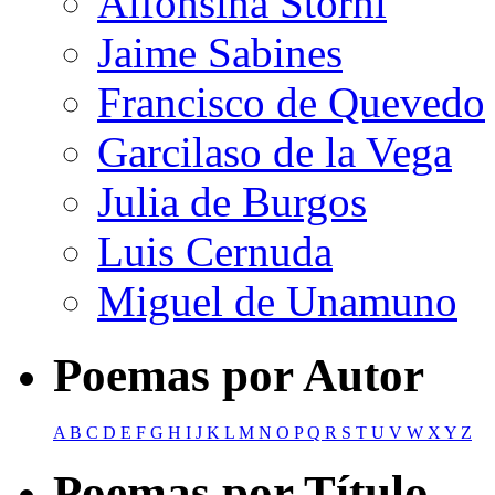
Alfonsina Storni
Jaime Sabines
Francisco de Quevedo
Garcilaso de la Vega
Julia de Burgos
Luis Cernuda
Miguel de Unamuno
Poemas por Autor
A
B
C
D
E
F
G
H
I
J
K
L
M
N
O
P
Q
R
S
T
U
V
W
X
Y
Z
Poemas por Título