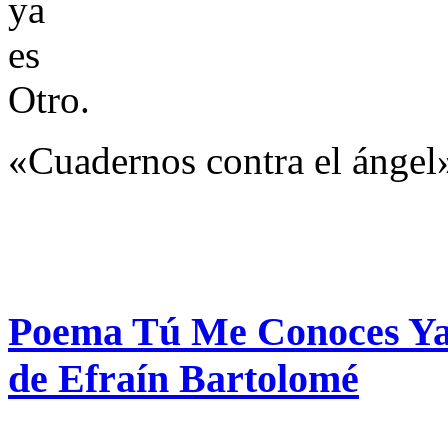
ya
es
Otro.
«Cuadernos contra el ángel
Poema Tú Me Conoces Y
de Efraín Bartolomé