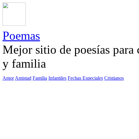
Poemas
Mejor sitio de poesías para
y familia
Amor
Amistad
Familia
Infantiles
Fechas Especiales
Cristianos