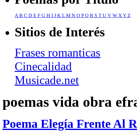
A
B
C
D
E
F
G
H
I
J
K
L
M
N
O
P
Q
R
S
T
U
V
W
X
Y
Z
Sitios de Interés
Frases romanticas
Cinecalidad
Musicade.net
poemas vida obra efr
Poema Elegía Frente Al R