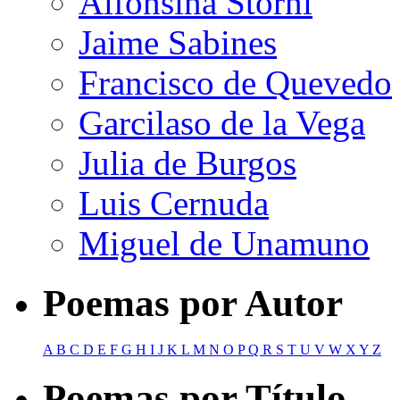
Alfonsina Storni
Jaime Sabines
Francisco de Quevedo
Garcilaso de la Vega
Julia de Burgos
Luis Cernuda
Miguel de Unamuno
Poemas por Autor
A
B
C
D
E
F
G
H
I
J
K
L
M
N
O
P
Q
R
S
T
U
V
W
X
Y
Z
Poemas por Título