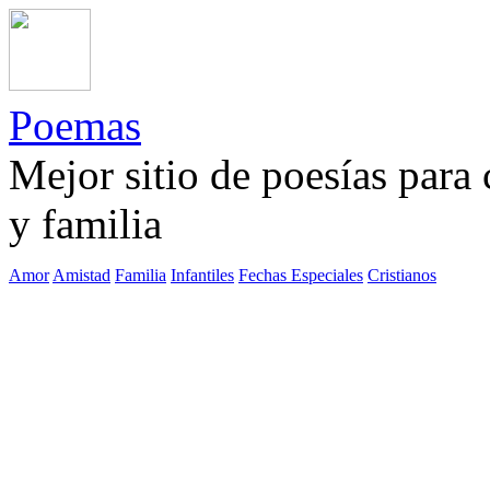
Poemas
Mejor sitio de poesías para
y familia
Amor
Amistad
Familia
Infantiles
Fechas Especiales
Cristianos