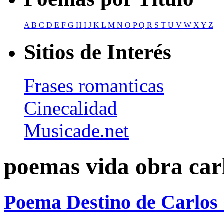
A
B
C
D
E
F
G
H
I
J
K
L
M
N
O
P
Q
R
S
T
U
V
W
X
Y
Z
Sitios de Interés
Frases romanticas
Cinecalidad
Musicade.net
poemas vida obra car
Poema Destino de Carlos