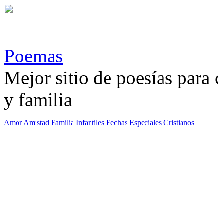
Poemas
Mejor sitio de poesías para
y familia
Amor
Amistad
Familia
Infantiles
Fechas Especiales
Cristianos