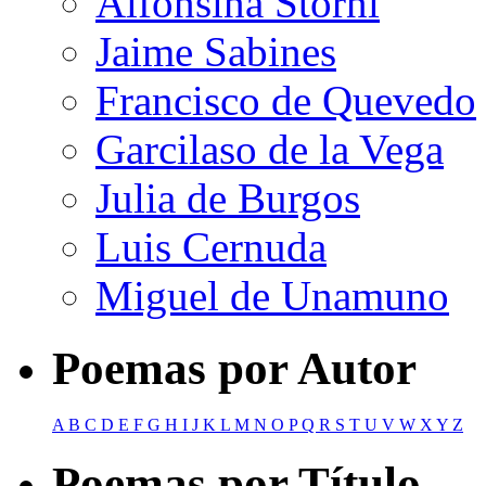
Alfonsina Storni
Jaime Sabines
Francisco de Quevedo
Garcilaso de la Vega
Julia de Burgos
Luis Cernuda
Miguel de Unamuno
Poemas por Autor
A
B
C
D
E
F
G
H
I
J
K
L
M
N
O
P
Q
R
S
T
U
V
W
X
Y
Z
Poemas por Título