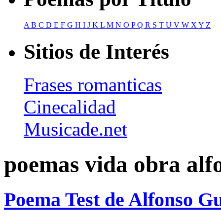
A
B
C
D
E
F
G
H
I
J
K
L
M
N
O
P
Q
R
S
T
U
V
W
X
Y
Z
Sitios de Interés
Frases romanticas
Cinecalidad
Musicade.net
poemas vida obra alf
Poema Test de Alfonso G