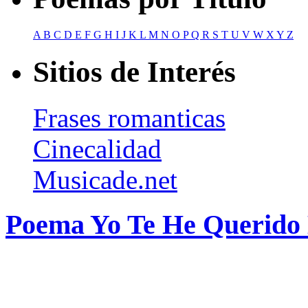
A
B
C
D
E
F
G
H
I
J
K
L
M
N
O
P
Q
R
S
T
U
V
W
X
Y
Z
Sitios de Interés
Frases romanticas
Cinecalidad
Musicade.net
Poema Yo Te He Querido 