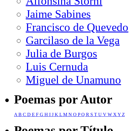
Alfonsina Storni
Jaime Sabines
Francisco de Quevedo
Garcilaso de la Vega
Julia de Burgos
Luis Cernuda
Miguel de Unamuno
Poemas por Autor
A
B
C
D
E
F
G
H
I
J
K
L
M
N
O
P
Q
R
S
T
U
V
W
X
Y
Z
Poemas por Título