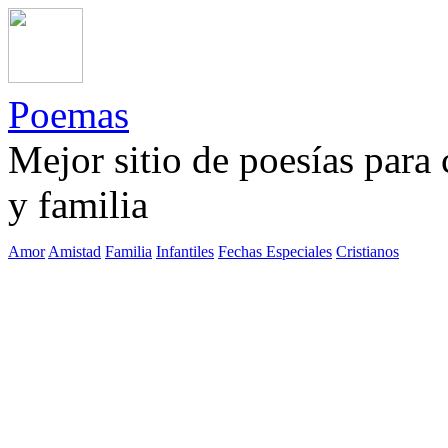
Poemas
Mejor sitio de poesías para
y familia
Amor
Amistad
Familia
Infantiles
Fechas Especiales
Cristianos