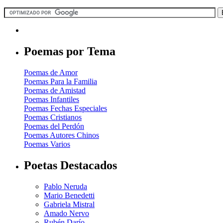
Poemas por Tema
Poemas de Amor
Poemas Para la Familia
Poemas de Amistad
Poemas Infantiles
Poemas Fechas Especiales
Poemas Cristianos
Poemas del Perdón
Poemas Autores Chinos
Poemas Varios
Poetas Destacados
Pablo Neruda
Mario Benedetti
Gabriela Mistral
Amado Nervo
Rubén Darío