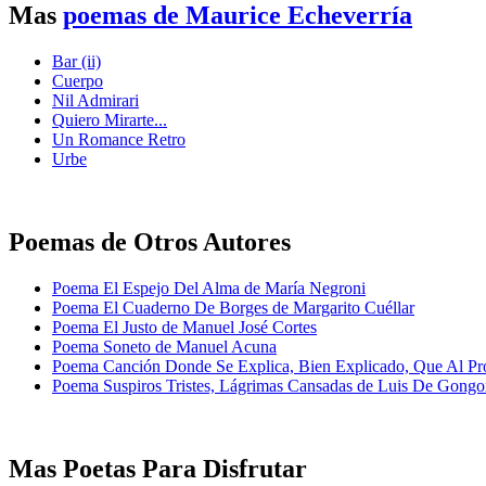
Mas
poemas de Maurice Echeverría
Bar (ii)
Cuerpo
Nil Admirari
Quiero Mirarte...
Un Romance Retro
Urbe
Poemas de Otros Autores
Poema El Espejo Del Alma de María Negroni
Poema El Cuaderno De Borges de Margarito Cuéllar
Poema El Justo de Manuel José Cortes
Poema Soneto de Manuel Acuna
Poema Canción Donde Se Explica, Bien Explicado, Que Al Pro
Poema Suspiros Tristes, Lágrimas Cansadas de Luis De Gongo
Mas Poetas Para Disfrutar