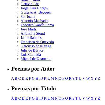
Octavio Paz
Jorge Luis Borges
Gustavo A. Bécquer
Sor Juana
Antonio Machado
Federico García Lorca
José Martí
Alfonsina Storni
Jaime Sabines
Francisco de Quevedo
Garcilaso de la Vega
Julia de Burgos
Luis Cernuda
Miguel de Unamuno
Poemas por Autor
A
B
C
D
E
F
G
H
I
J
K
L
M
N
O
P
Q
R
S
T
U
V
W
X
Y
Z
Poemas por Título
A
B
C
D
E
F
G
H
I
J
K
L
M
N
O
P
Q
R
S
T
U
V
W
X
Y
Z