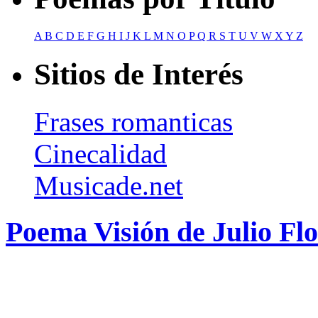
A
B
C
D
E
F
G
H
I
J
K
L
M
N
O
P
Q
R
S
T
U
V
W
X
Y
Z
Sitios de Interés
Frases romanticas
Cinecalidad
Musicade.net
Poema Visión de Julio Fl