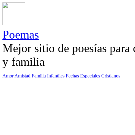
Poemas
Mejor sitio de poesías para
y familia
Amor
Amistad
Familia
Infantiles
Fechas Especiales
Cristianos