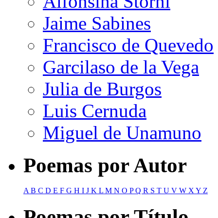
Alfonsina Storni
Jaime Sabines
Francisco de Quevedo
Garcilaso de la Vega
Julia de Burgos
Luis Cernuda
Miguel de Unamuno
Poemas por Autor
A
B
C
D
E
F
G
H
I
J
K
L
M
N
O
P
Q
R
S
T
U
V
W
X
Y
Z
Poemas por Título