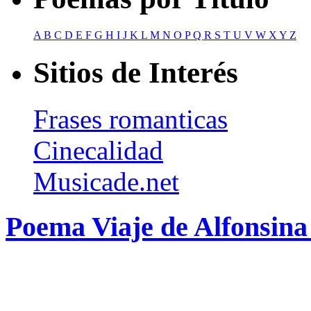
A
B
C
D
E
F
G
H
I
J
K
L
M
N
O
P
Q
R
S
T
U
V
W
X
Y
Z
Sitios de Interés
Frases romanticas
Cinecalidad
Musicade.net
Poema Viaje de Alfonsina