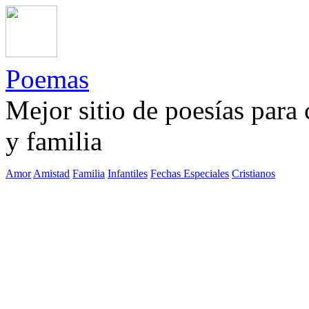
Poemas
Mejor sitio de poesías para
y familia
Amor
Amistad
Familia
Infantiles
Fechas Especiales
Cristianos