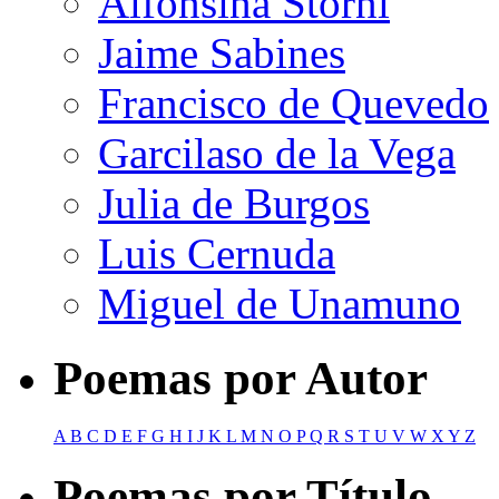
Alfonsina Storni
Jaime Sabines
Francisco de Quevedo
Garcilaso de la Vega
Julia de Burgos
Luis Cernuda
Miguel de Unamuno
Poemas por Autor
A
B
C
D
E
F
G
H
I
J
K
L
M
N
O
P
Q
R
S
T
U
V
W
X
Y
Z
Poemas por Título