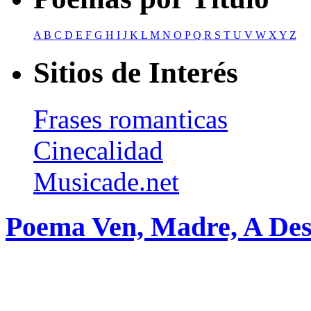
A
B
C
D
E
F
G
H
I
J
K
L
M
N
O
P
Q
R
S
T
U
V
W
X
Y
Z
Sitios de Interés
Frases romanticas
Cinecalidad
Musicade.net
Poema Ven, Madre, A De