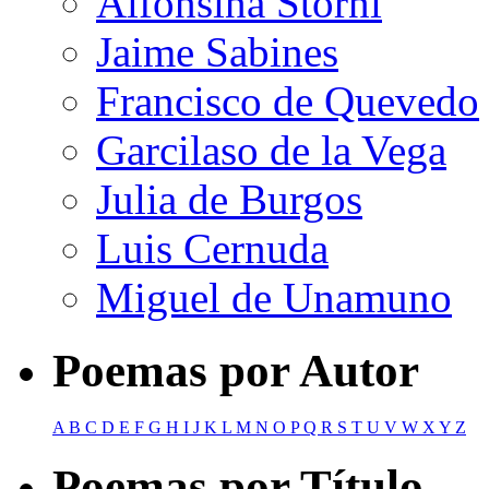
Alfonsina Storni
Jaime Sabines
Francisco de Quevedo
Garcilaso de la Vega
Julia de Burgos
Luis Cernuda
Miguel de Unamuno
Poemas por Autor
A
B
C
D
E
F
G
H
I
J
K
L
M
N
O
P
Q
R
S
T
U
V
W
X
Y
Z
Poemas por Título