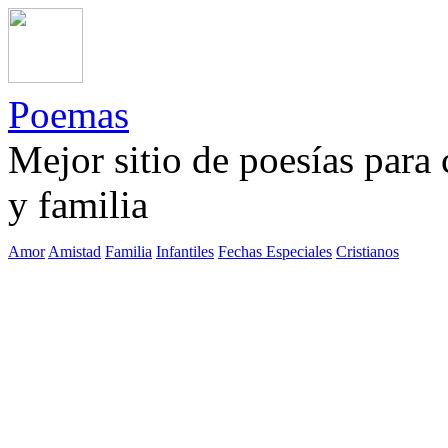
Poemas
Mejor sitio de poesías para
y familia
Amor
Amistad
Familia
Infantiles
Fechas Especiales
Cristianos