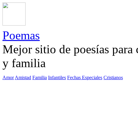
Poemas
Mejor sitio de poesías para
y familia
Amor
Amistad
Familia
Infantiles
Fechas Especiales
Cristianos