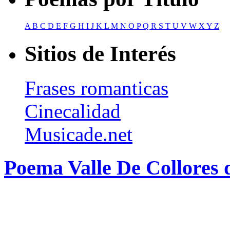
A
B
C
D
E
F
G
H
I
J
K
L
M
N
O
P
Q
R
S
T
U
V
W
X
Y
Z
Sitios de Interés
Frases romanticas
Cinecalidad
Musicade.net
Poema Valle De Collores 