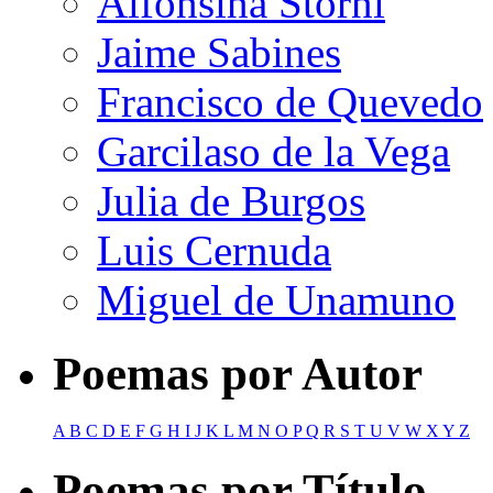
Alfonsina Storni
Jaime Sabines
Francisco de Quevedo
Garcilaso de la Vega
Julia de Burgos
Luis Cernuda
Miguel de Unamuno
Poemas por Autor
A
B
C
D
E
F
G
H
I
J
K
L
M
N
O
P
Q
R
S
T
U
V
W
X
Y
Z
Poemas por Título