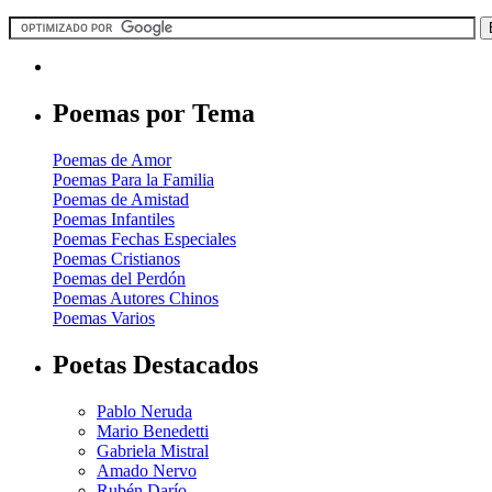
Poemas por Tema
Poemas de Amor
Poemas Para la Familia
Poemas de Amistad
Poemas Infantiles
Poemas Fechas Especiales
Poemas Cristianos
Poemas del Perdón
Poemas Autores Chinos
Poemas Varios
Poetas Destacados
Pablo Neruda
Mario Benedetti
Gabriela Mistral
Amado Nervo
Rubén Darío