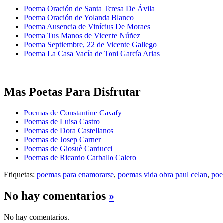
Poema Oración de Santa Teresa De Ávila
Poema Oración de Yolanda Blanco
Poema Ausencia de Vinícius De Moraes
Poema Tus Manos de Vicente Núñez
Poema Septiembre, 22 de Vicente Gallego
Poema La Casa Vacía de Toni García Arias
Mas Poetas Para Disfrutar
Poemas de Constantine Cavafy
Poemas de Luisa Castro
Poemas de Dora Castellanos
Poemas de Josep Carner
Poemas de Giosuè Carducci
Poemas de Ricardo Carballo Calero
Etiquetas:
poemas para enamorarse
,
poemas vida obra paul celan
,
poe
No hay comentarios
»
No hay comentarios.