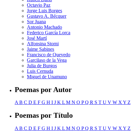
Octavio Paz
Jorge Luis Borges
Gustavo A. Bécquer
Sor Juana
Antonio Machado
Federico García Lorca
José Martí
Alfonsina Storni
Jaime Sabines
Francisco de Quevedo
Garcilaso de la Vega
Julia de Burgos
Luis Cernuda
Miguel de Unamuno
Poemas por Autor
A
B
C
D
E
F
G
H
I
J
K
L
M
N
O
P
Q
R
S
T
U
V
W
X
Y
Z
Poemas por Título
A
B
C
D
E
F
G
H
I
J
K
L
M
N
O
P
Q
R
S
T
U
V
W
X
Y
Z