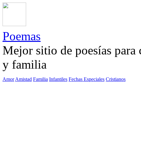
Poemas
Mejor sitio de poesías para
y familia
Amor
Amistad
Familia
Infantiles
Fechas Especiales
Cristianos