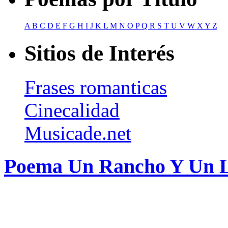
A
B
C
D
E
F
G
H
I
J
K
L
M
N
O
P
Q
R
S
T
U
V
W
X
Y
Z
Sitios de Interés
Frases romanticas
Cinecalidad
Musicade.net
Poema Un Rancho Y Un L