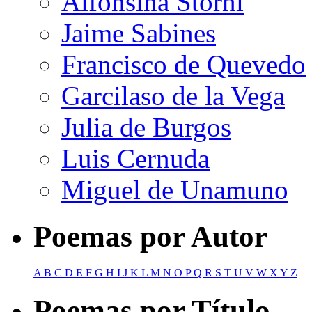
Alfonsina Storni
Jaime Sabines
Francisco de Quevedo
Garcilaso de la Vega
Julia de Burgos
Luis Cernuda
Miguel de Unamuno
Poemas por Autor
A
B
C
D
E
F
G
H
I
J
K
L
M
N
O
P
Q
R
S
T
U
V
W
X
Y
Z
Poemas por Título