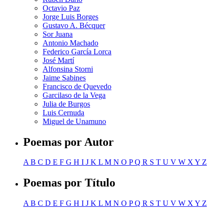
Octavio Paz
Jorge Luis Borges
Gustavo A. Bécquer
Sor Juana
Antonio Machado
Federico García Lorca
José Martí
Alfonsina Storni
Jaime Sabines
Francisco de Quevedo
Garcilaso de la Vega
Julia de Burgos
Luis Cernuda
Miguel de Unamuno
Poemas por Autor
A
B
C
D
E
F
G
H
I
J
K
L
M
N
O
P
Q
R
S
T
U
V
W
X
Y
Z
Poemas por Título
A
B
C
D
E
F
G
H
I
J
K
L
M
N
O
P
Q
R
S
T
U
V
W
X
Y
Z