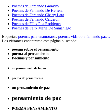
Poemas de Fernando Garavito
Poemas de Fernando De Herrera
Poemas de Fernando Charry Lara
Poemas de Fernando Calderón
Poemas de Félix Pita Rodríguez
Poemas de Felix Maria De Samaniego
Etiquetas:
poemas para enamorarse
,
poemas vida obra fernando paz ca
Los visitantes encontraron esta página buscando:
poema sobre el pensamiento
poema al pensamiento
Poemas y pensamiento
un pensamiento de la paz
poema de pensamiento
un pensamiento de paz
pensamiento de paz
POEMA PENSAMIENTO