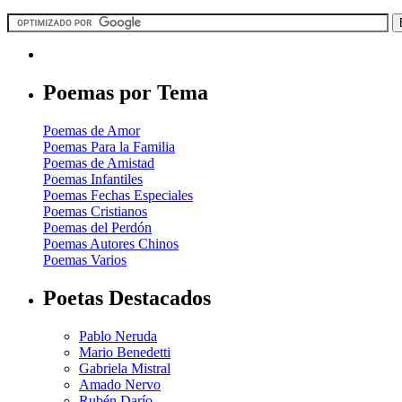
Poemas por Tema
Poemas de Amor
Poemas Para la Familia
Poemas de Amistad
Poemas Infantiles
Poemas Fechas Especiales
Poemas Cristianos
Poemas del Perdón
Poemas Autores Chinos
Poemas Varios
Poetas Destacados
Pablo Neruda
Mario Benedetti
Gabriela Mistral
Amado Nervo
Rubén Darío