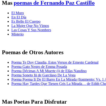
Mas
poemas de Fernando Paz Castillo
El Muro
En El Día
Es Bello El Cuerpo
La Mujer Que No Vimos
Las Cosas Y Sus Nombres
Misterio
Poemas de Otros Autores
Poema Te Doy Claudia, Estos Versos de Ernesto Cardenal
Poema Gato Negro de Emma Posada
Poema Décimas A Mi Muerte (i) de Elías Nandino
Poema Soneto Iii de Garcilaso De La Vega
Poema Poema Ii De El Barro En La Mirada (fragmento: Vs. 1
Poema Hay Tardes Que Tienen Gris La Mirada… de Edith Ch
Mas Poetas Para Disfrutar