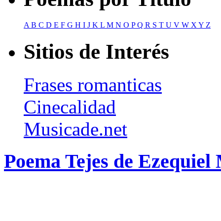
A
B
C
D
E
F
G
H
I
J
K
L
M
N
O
P
Q
R
S
T
U
V
W
X
Y
Z
Sitios de Interés
Frases romanticas
Cinecalidad
Musicade.net
Poema Tejes de Ezequiel 