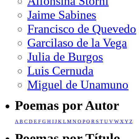
Alfonsina Storni
Jaime Sabines
Francisco de Quevedo
Garcilaso de la Vega
Julia de Burgos
Luis Cernuda
Miguel de Unamuno
Poemas por Autor
A
B
C
D
E
F
G
H
I
J
K
L
M
N
O
P
Q
R
S
T
U
V
W
X
Y
Z
Poemas por Título