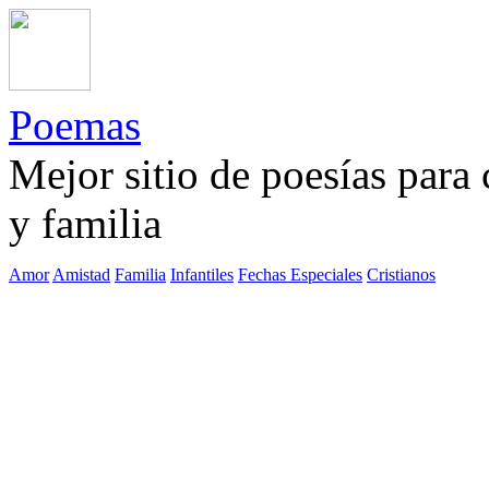
Poemas
Mejor sitio de poesías para
y familia
Amor
Amistad
Familia
Infantiles
Fechas Especiales
Cristianos