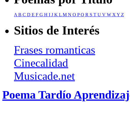
A
B
C
D
E
F
G
H
I
J
K
L
M
N
O
P
Q
R
S
T
U
V
W
X
Y
Z
Sitios de Interés
Frases romanticas
Cinecalidad
Musicade.net
Poema Tardío Aprendizaj