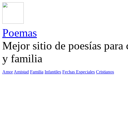
Poemas
Mejor sitio de poesías para
y familia
Amor
Amistad
Familia
Infantiles
Fechas Especiales
Cristianos