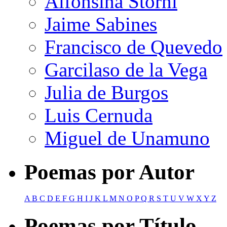
Alfonsina Storni
Jaime Sabines
Francisco de Quevedo
Garcilaso de la Vega
Julia de Burgos
Luis Cernuda
Miguel de Unamuno
Poemas por Autor
A
B
C
D
E
F
G
H
I
J
K
L
M
N
O
P
Q
R
S
T
U
V
W
X
Y
Z
Poemas por Título