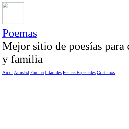
Poemas
Mejor sitio de poesías para
y familia
Amor
Amistad
Familia
Infantiles
Fechas Especiales
Cristianos