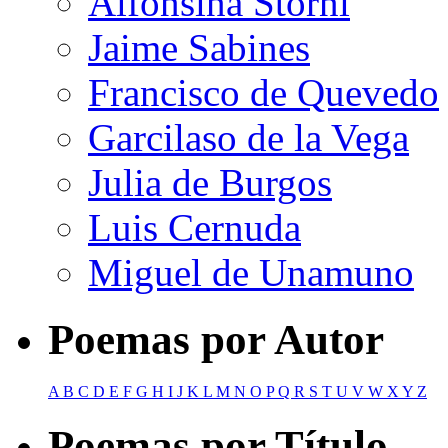
Alfonsina Storni
Jaime Sabines
Francisco de Quevedo
Garcilaso de la Vega
Julia de Burgos
Luis Cernuda
Miguel de Unamuno
Poemas por Autor
A
B
C
D
E
F
G
H
I
J
K
L
M
N
O
P
Q
R
S
T
U
V
W
X
Y
Z
Poemas por Título