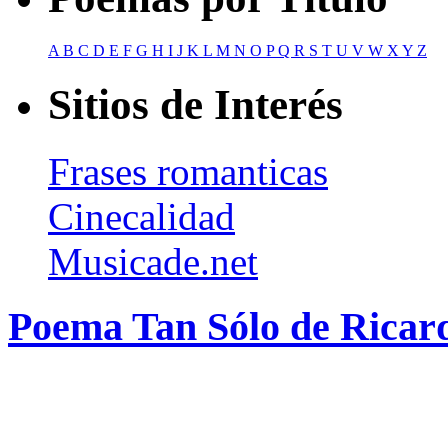
A
B
C
D
E
F
G
H
I
J
K
L
M
N
O
P
Q
R
S
T
U
V
W
X
Y
Z
Sitios de Interés
Frases romanticas
Cinecalidad
Musicade.net
Poema Tan Sólo de Ricar