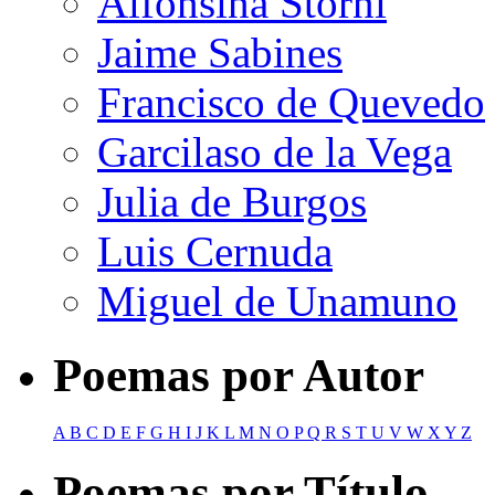
Alfonsina Storni
Jaime Sabines
Francisco de Quevedo
Garcilaso de la Vega
Julia de Burgos
Luis Cernuda
Miguel de Unamuno
Poemas por Autor
A
B
C
D
E
F
G
H
I
J
K
L
M
N
O
P
Q
R
S
T
U
V
W
X
Y
Z
Poemas por Título