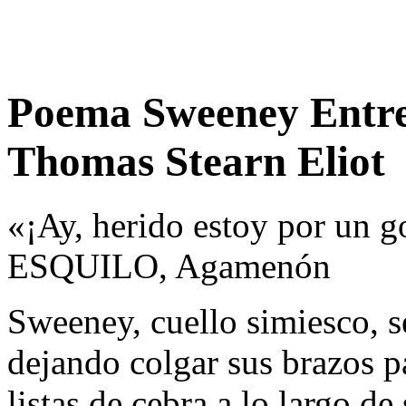
Poema Sweeney Entre
Thomas Stearn Eliot
«¡Ay, herido estoy por un g
ESQUILO, Agamenón
Sweeney, cuello simiesco, se
dejando colgar sus brazos pa
listas de cebra a lo largo d