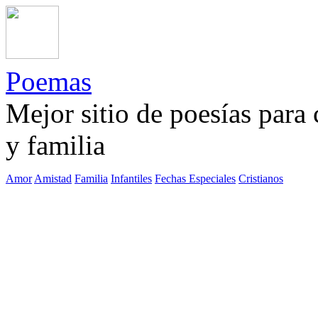
Poemas
Mejor sitio de poesías para
y familia
Amor
Amistad
Familia
Infantiles
Fechas Especiales
Cristianos