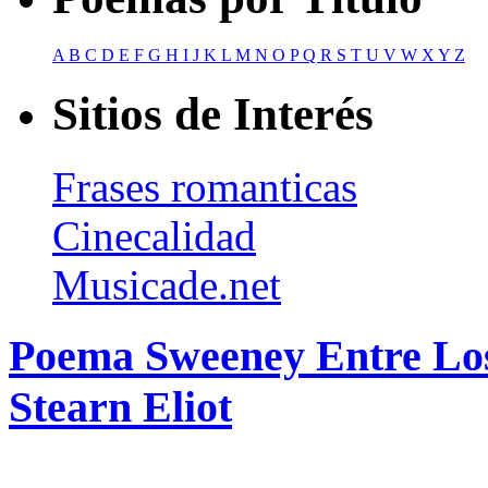
A
B
C
D
E
F
G
H
I
J
K
L
M
N
O
P
Q
R
S
T
U
V
W
X
Y
Z
Sitios de Interés
Frases romanticas
Cinecalidad
Musicade.net
Poema Sweeney Entre Lo
Stearn Eliot