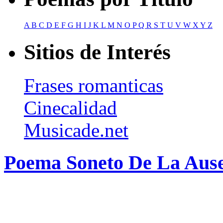
A
B
C
D
E
F
G
H
I
J
K
L
M
N
O
P
Q
R
S
T
U
V
W
X
Y
Z
Sitios de Interés
Frases romanticas
Cinecalidad
Musicade.net
Poema Soneto De La Ausen