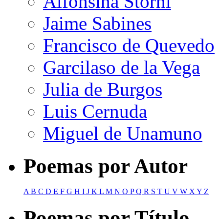
Alfonsina Storni
Jaime Sabines
Francisco de Quevedo
Garcilaso de la Vega
Julia de Burgos
Luis Cernuda
Miguel de Unamuno
Poemas por Autor
A
B
C
D
E
F
G
H
I
J
K
L
M
N
O
P
Q
R
S
T
U
V
W
X
Y
Z
Poemas por Título