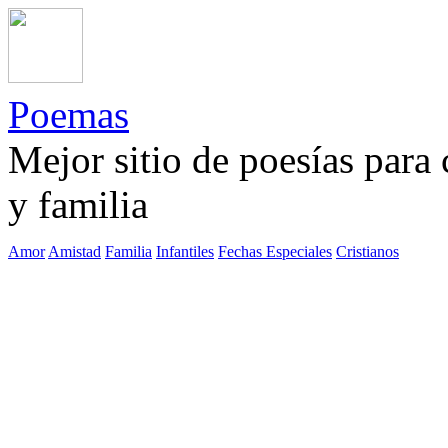
Poemas
Mejor sitio de poesías para
y familia
Amor
Amistad
Familia
Infantiles
Fechas Especiales
Cristianos