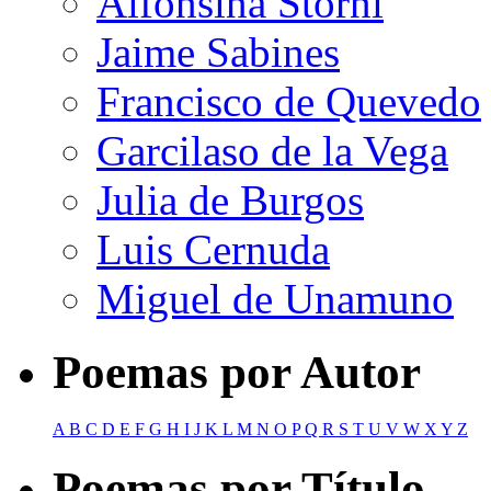
Alfonsina Storni
Jaime Sabines
Francisco de Quevedo
Garcilaso de la Vega
Julia de Burgos
Luis Cernuda
Miguel de Unamuno
Poemas por Autor
A
B
C
D
E
F
G
H
I
J
K
L
M
N
O
P
Q
R
S
T
U
V
W
X
Y
Z
Poemas por Título