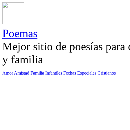
Poemas
Mejor sitio de poesías para
y familia
Amor
Amistad
Familia
Infantiles
Fechas Especiales
Cristianos