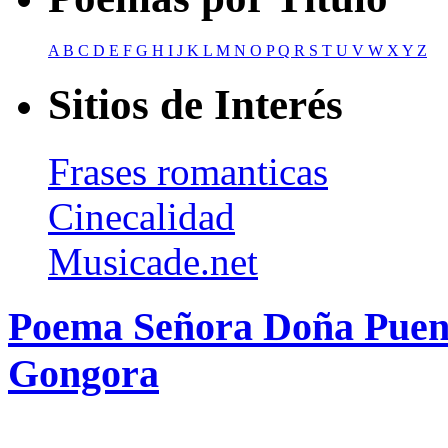
A
B
C
D
E
F
G
H
I
J
K
L
M
N
O
P
Q
R
S
T
U
V
W
X
Y
Z
Sitios de Interés
Frases romanticas
Cinecalidad
Musicade.net
Poema Señora Doña Puent
Gongora