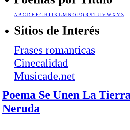
A
B
C
D
E
F
G
H
I
J
K
L
M
N
O
P
Q
R
S
T
U
V
W
X
Y
Z
Sitios de Interés
Frases romanticas
Cinecalidad
Musicade.net
Poema Se Unen La Tierra
Neruda