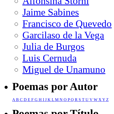
Alfonsina Storni
Jaime Sabines
Francisco de Quevedo
Garcilaso de la Vega
Julia de Burgos
Luis Cernuda
Miguel de Unamuno
Poemas por Autor
A
B
C
D
E
F
G
H
I
J
K
L
M
N
O
P
Q
R
S
T
U
V
W
X
Y
Z
Poemas por Título