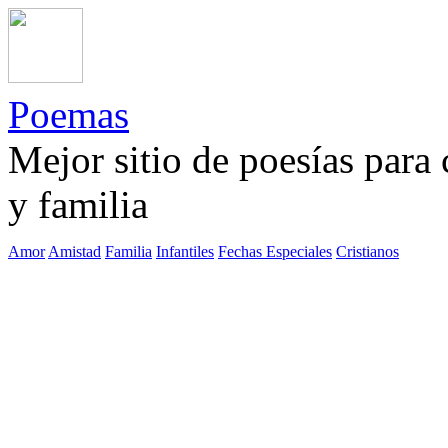
Poemas
Mejor sitio de poesías para
y familia
Amor
Amistad
Familia
Infantiles
Fechas Especiales
Cristianos