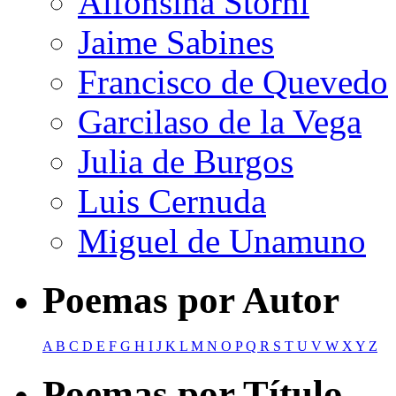
Alfonsina Storni
Jaime Sabines
Francisco de Quevedo
Garcilaso de la Vega
Julia de Burgos
Luis Cernuda
Miguel de Unamuno
Poemas por Autor
A
B
C
D
E
F
G
H
I
J
K
L
M
N
O
P
Q
R
S
T
U
V
W
X
Y
Z
Poemas por Título