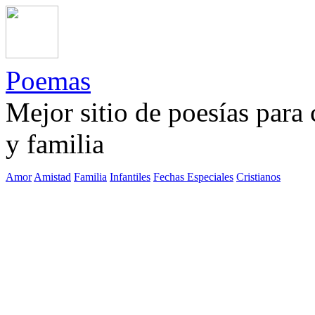
Poemas
Mejor sitio de poesías para
y familia
Amor
Amistad
Familia
Infantiles
Fechas Especiales
Cristianos