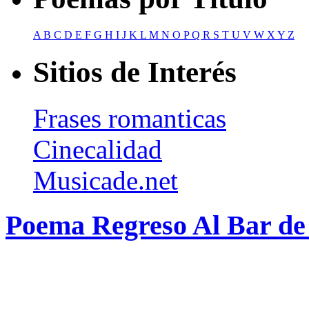
A
B
C
D
E
F
G
H
I
J
K
L
M
N
O
P
Q
R
S
T
U
V
W
X
Y
Z
Sitios de Interés
Frases romanticas
Cinecalidad
Musicade.net
Poema Regreso Al Bar de