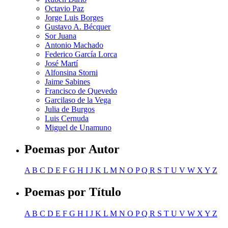
Octavio Paz
Jorge Luis Borges
Gustavo A. Bécquer
Sor Juana
Antonio Machado
Federico García Lorca
José Martí
Alfonsina Storni
Jaime Sabines
Francisco de Quevedo
Garcilaso de la Vega
Julia de Burgos
Luis Cernuda
Miguel de Unamuno
Poemas por Autor
A
B
C
D
E
F
G
H
I
J
K
L
M
N
O
P
Q
R
S
T
U
V
W
X
Y
Z
Poemas por Título
A
B
C
D
E
F
G
H
I
J
K
L
M
N
O
P
Q
R
S
T
U
V
W
X
Y
Z