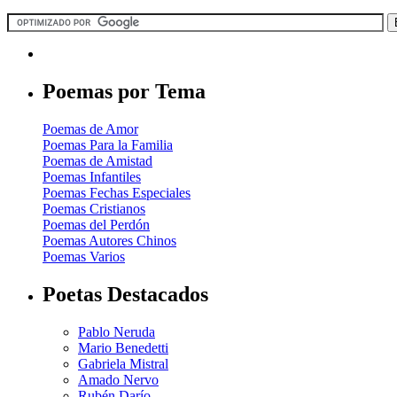
Poemas por Tema
Poemas de Amor
Poemas Para la Familia
Poemas de Amistad
Poemas Infantiles
Poemas Fechas Especiales
Poemas Cristianos
Poemas del Perdón
Poemas Autores Chinos
Poemas Varios
Poetas Destacados
Pablo Neruda
Mario Benedetti
Gabriela Mistral
Amado Nervo
Rubén Darío