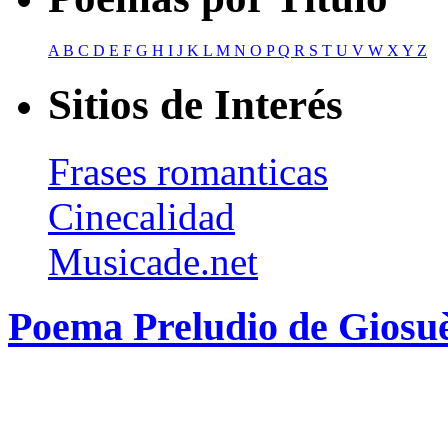
A
B
C
D
E
F
G
H
I
J
K
L
M
N
O
P
Q
R
S
T
U
V
W
X
Y
Z
Sitios de Interés
Frases romanticas
Cinecalidad
Musicade.net
Poema Preludio de Giosu