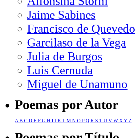
Alfonsina Storni
Jaime Sabines
Francisco de Quevedo
Garcilaso de la Vega
Julia de Burgos
Luis Cernuda
Miguel de Unamuno
Poemas por Autor
A
B
C
D
E
F
G
H
I
J
K
L
M
N
O
P
Q
R
S
T
U
V
W
X
Y
Z
Poemas por Título