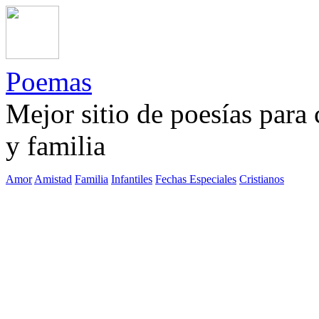
Poemas
Mejor sitio de poesías para
y familia
Amor
Amistad
Familia
Infantiles
Fechas Especiales
Cristianos