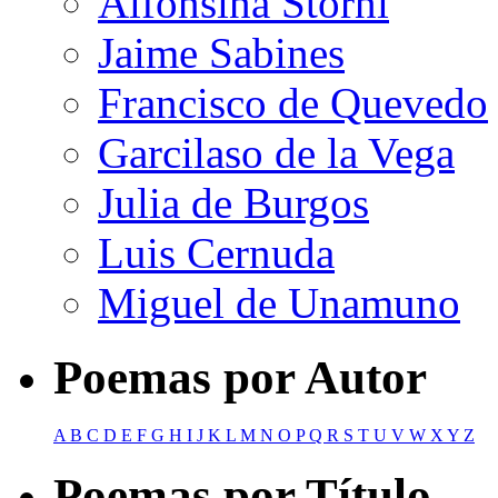
Alfonsina Storni
Jaime Sabines
Francisco de Quevedo
Garcilaso de la Vega
Julia de Burgos
Luis Cernuda
Miguel de Unamuno
Poemas por Autor
A
B
C
D
E
F
G
H
I
J
K
L
M
N
O
P
Q
R
S
T
U
V
W
X
Y
Z
Poemas por Título