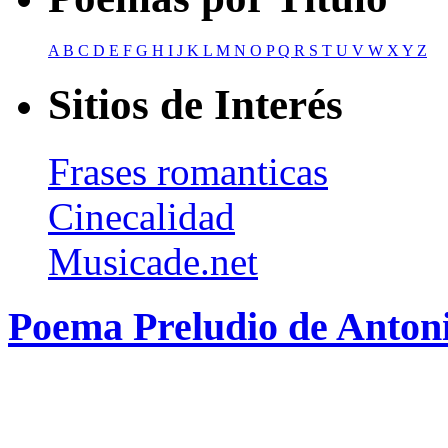
A
B
C
D
E
F
G
H
I
J
K
L
M
N
O
P
Q
R
S
T
U
V
W
X
Y
Z
Sitios de Interés
Frases romanticas
Cinecalidad
Musicade.net
Poema Preludio de Anto