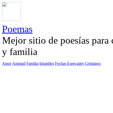
Poemas
Mejor sitio de poesías para
y familia
Amor
Amistad
Familia
Infantiles
Fechas Especiales
Cristianos