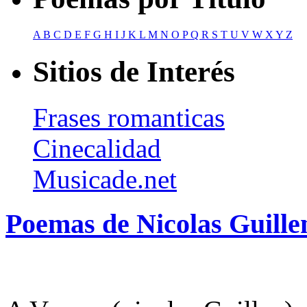
A
B
C
D
E
F
G
H
I
J
K
L
M
N
O
P
Q
R
S
T
U
V
W
X
Y
Z
Sitios de Interés
Frases romanticas
Cinecalidad
Musicade.net
Poemas de Nicolas Guille