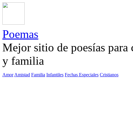
Poemas
Mejor sitio de poesías para
y familia
Amor
Amistad
Familia
Infantiles
Fechas Especiales
Cristianos