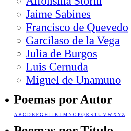
Alfonsina Storni
Jaime Sabines
Francisco de Quevedo
Garcilaso de la Vega
Julia de Burgos
Luis Cernuda
Miguel de Unamuno
Poemas por Autor
A
B
C
D
E
F
G
H
I
J
K
L
M
N
O
P
Q
R
S
T
U
V
W
X
Y
Z
Poemas por Título