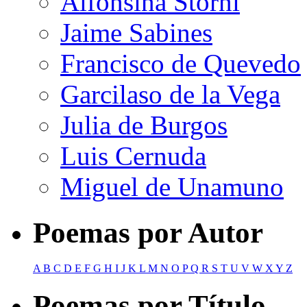
Alfonsina Storni
Jaime Sabines
Francisco de Quevedo
Garcilaso de la Vega
Julia de Burgos
Luis Cernuda
Miguel de Unamuno
Poemas por Autor
A
B
C
D
E
F
G
H
I
J
K
L
M
N
O
P
Q
R
S
T
U
V
W
X
Y
Z
Poemas por Título