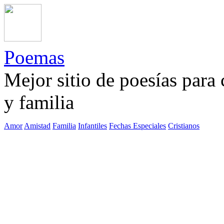
Poemas
Mejor sitio de poesías para
y familia
Amor
Amistad
Familia
Infantiles
Fechas Especiales
Cristianos