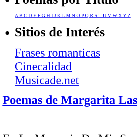
A
B
C
D
E
F
G
H
I
J
K
L
M
N
O
P
Q
R
S
T
U
V
W
X
Y
Z
Sitios de Interés
Frases romanticas
Cinecalidad
Musicade.net
Poemas de Margarita La