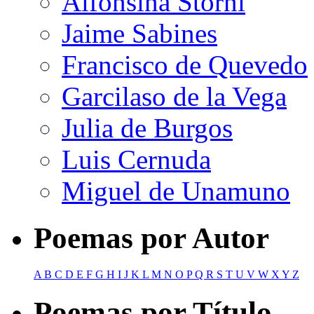
Alfonsina Storni
Jaime Sabines
Francisco de Quevedo
Garcilaso de la Vega
Julia de Burgos
Luis Cernuda
Miguel de Unamuno
Poemas por Autor
A
B
C
D
E
F
G
H
I
J
K
L
M
N
O
P
Q
R
S
T
U
V
W
X
Y
Z
Poemas por Título