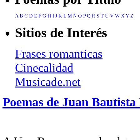
A
B
C
D
E
F
G
H
I
J
K
L
M
N
O
P
Q
R
S
T
U
V
W
X
Y
Z
Sitios de Interés
Frases romanticas
Cinecalidad
Musicade.net
Poemas de Juan Bautista