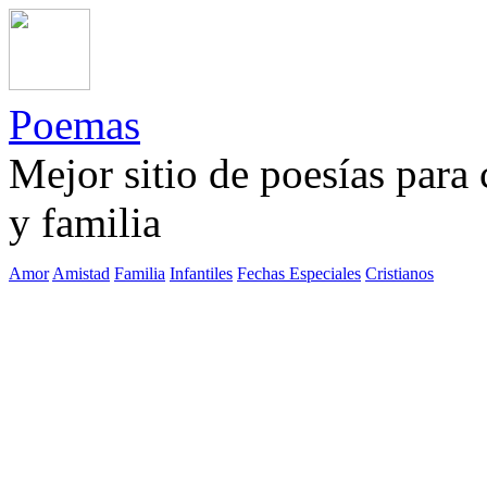
Poemas
Mejor sitio de poesías para
y familia
Amor
Amistad
Familia
Infantiles
Fechas Especiales
Cristianos