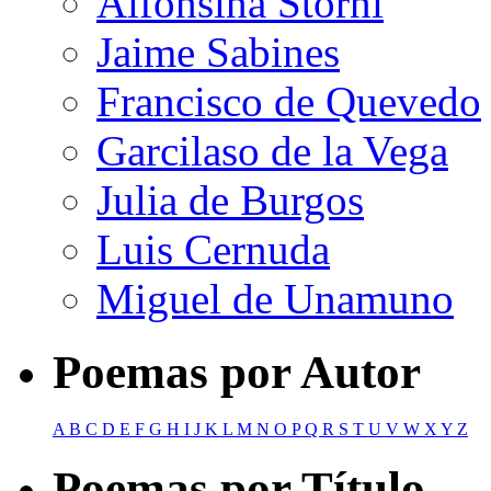
Alfonsina Storni
Jaime Sabines
Francisco de Quevedo
Garcilaso de la Vega
Julia de Burgos
Luis Cernuda
Miguel de Unamuno
Poemas por Autor
A
B
C
D
E
F
G
H
I
J
K
L
M
N
O
P
Q
R
S
T
U
V
W
X
Y
Z
Poemas por Título