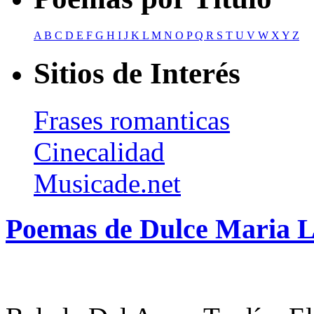
A
B
C
D
E
F
G
H
I
J
K
L
M
N
O
P
Q
R
S
T
U
V
W
X
Y
Z
Sitios de Interés
Frases romanticas
Cinecalidad
Musicade.net
Poemas de Dulce Maria 