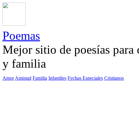
Poemas
Mejor sitio de poesías para
y familia
Amor
Amistad
Familia
Infantiles
Fechas Especiales
Cristianos