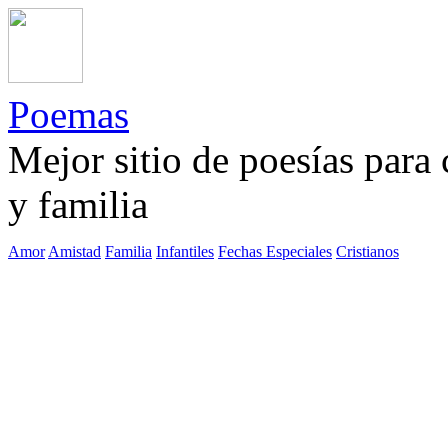
Poemas
Mejor sitio de poesías para
y familia
Amor
Amistad
Familia
Infantiles
Fechas Especiales
Cristianos