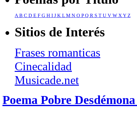
A
B
C
D
E
F
G
H
I
J
K
L
M
N
O
P
Q
R
S
T
U
V
W
X
Y
Z
Sitios de Interés
Frases romanticas
Cinecalidad
Musicade.net
Poema Pobre Desdémona 