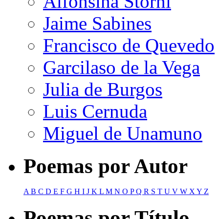
Alfonsina Storni
Jaime Sabines
Francisco de Quevedo
Garcilaso de la Vega
Julia de Burgos
Luis Cernuda
Miguel de Unamuno
Poemas por Autor
A
B
C
D
E
F
G
H
I
J
K
L
M
N
O
P
Q
R
S
T
U
V
W
X
Y
Z
Poemas por Título