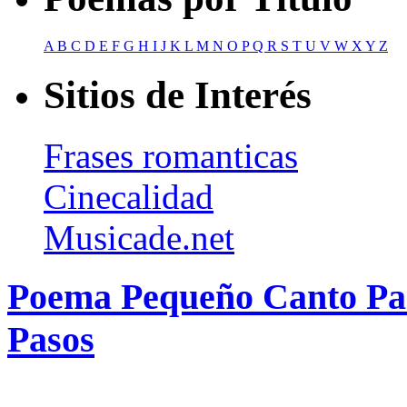
A
B
C
D
E
F
G
H
I
J
K
L
M
N
O
P
Q
R
S
T
U
V
W
X
Y
Z
Sitios de Interés
Frases romanticas
Cinecalidad
Musicade.net
Poema Pequeño Canto Par
Pasos