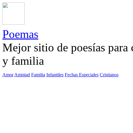
Poemas
Mejor sitio de poesías para
y familia
Amor
Amistad
Familia
Infantiles
Fechas Especiales
Cristianos