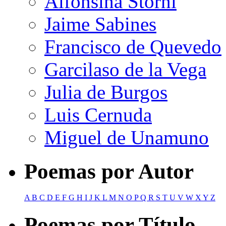
Alfonsina Storni
Jaime Sabines
Francisco de Quevedo
Garcilaso de la Vega
Julia de Burgos
Luis Cernuda
Miguel de Unamuno
Poemas por Autor
A
B
C
D
E
F
G
H
I
J
K
L
M
N
O
P
Q
R
S
T
U
V
W
X
Y
Z
Poemas por Título