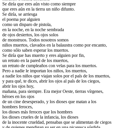
Se diría que eres aún visto como siempre
que eres aún en la tierra un niño difunto.
Se diría, se arriesga
el poema por alguien
como un disparo de pistola,
en la noche, en la noche sembrada
de ojos desiertos, los ojos solos
de monstruos. Todos nosotros somos
niños muertos, clavados en la balaustra como por encanto,
como sólo saben esperar los muertos.
Se diría que has muerto y eres alguien por fin,
un retrato en la pared de los muertos,
un retrato de cumpleaños con velas para los muertos.
Pero a nadie le importan los niños, los muertos,
a nadie los niños que viajan solos por el país de los muertos,
y para qué, te dices, abrir los ojos al país de los ciegos,
abrir los ojos hoy,
mañana, para siempre. Era mejor Oeste, tierras vírgenes,
héroes en los ojos
de un cine desesperado, y los dioses que matan a los
hombres feroces,
los dioses más feroces que los hombres
los dioses crueles de la infancia, los dioses
de la inocente crueldad, pensabas que se alimentan de ciegos
y de quienes mendigan su ser en una picaresca sórdida,