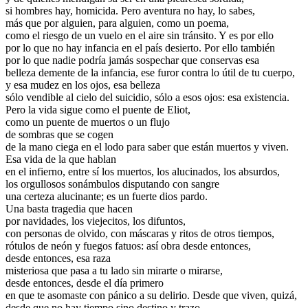
si hombres hay, homicida. Pero aventura no hay, lo sabes,
más que por alguien, para alguien, como un poema,
como el riesgo de un vuelo en el aire sin tránsito. Y es por ello
por lo que no hay infancia en el país desierto. Por ello también
por lo que nadie podría jamás sospechar que conservas esa
belleza demente de la infancia, ese furor contra lo útil de tu cuerpo,
y esa mudez en los ojos, esa belleza
sólo vendible al cielo del suicidio, sólo a esos ojos: esa existencia.
Pero la vida sigue como el puente de Eliot,
como un puente de muertos o un flujo
de sombras que se cogen
de la mano ciega en el lodo para saber que están muertos y viven.
Esa vida de la que hablan
en el infierno, entre sí los muertos, los alucinados, los absurdos,
los orgullosos sonámbulos disputando con sangre
una certeza alucinante; es un fuerte dios pardo.
Una basta tragedia que hacen
por navidades, los viejecitos, los difuntos,
con personas de olvido, con máscaras y ritos de otros tiempos,
rótulos de neón y fuegos fatuos: así obra desde entonces,
desde entonces, esa raza
misteriosa que pasa a tu lado sin mirarte o mirarse,
desde entonces, desde el día primero
en que te asomaste con pánico a su delirio. Desde que viven, quizá,
desde que no hay tiempo sino destino y trazo