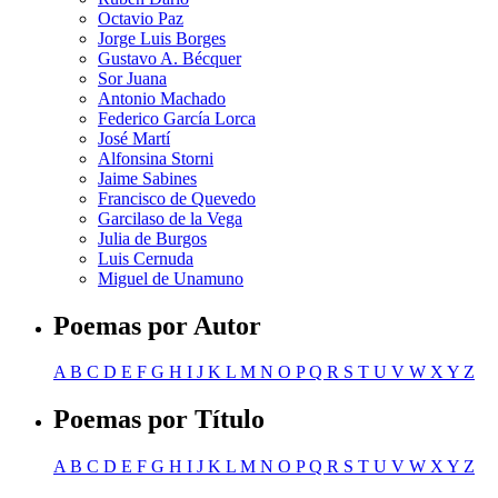
Octavio Paz
Jorge Luis Borges
Gustavo A. Bécquer
Sor Juana
Antonio Machado
Federico García Lorca
José Martí
Alfonsina Storni
Jaime Sabines
Francisco de Quevedo
Garcilaso de la Vega
Julia de Burgos
Luis Cernuda
Miguel de Unamuno
Poemas por Autor
A
B
C
D
E
F
G
H
I
J
K
L
M
N
O
P
Q
R
S
T
U
V
W
X
Y
Z
Poemas por Título
A
B
C
D
E
F
G
H
I
J
K
L
M
N
O
P
Q
R
S
T
U
V
W
X
Y
Z