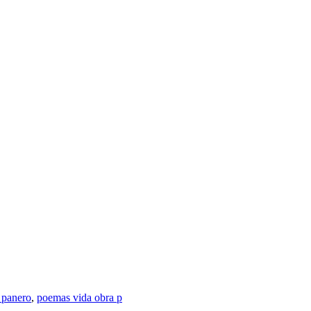
 panero
,
poemas vida obra p