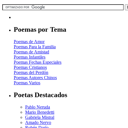
Poemas por Tema
Poemas de Amor
Poemas Para la Familia
Poemas de Amistad
Poemas Infantiles
Poemas Fechas Especiales
Poemas Cristianos
Poemas del Perdón
Poemas Autores Chinos
Poemas Varios
Poetas Destacados
Pablo Neruda
Mario Benedetti
Gabriela Mistral
Amado Nervo
Rubén Darío