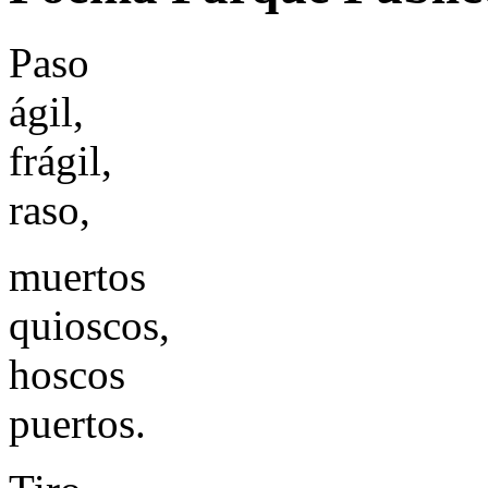
Paso
ágil,
frágil,
raso,
muertos
quioscos,
hoscos
puertos.