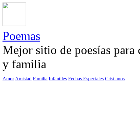
Poemas
Mejor sitio de poesías para
y familia
Amor
Amistad
Familia
Infantiles
Fechas Especiales
Cristianos