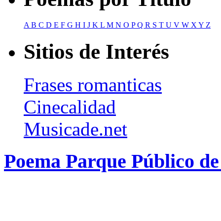
A
B
C
D
E
F
G
H
I
J
K
L
M
N
O
P
Q
R
S
T
U
V
W
X
Y
Z
Sitios de Interés
Frases romanticas
Cinecalidad
Musicade.net
Poema Parque Público de