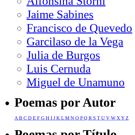
Alfonsina Storni
Jaime Sabines
Francisco de Quevedo
Garcilaso de la Vega
Julia de Burgos
Luis Cernuda
Miguel de Unamuno
Poemas por Autor
A
B
C
D
E
F
G
H
I
J
K
L
M
N
O
P
Q
R
S
T
U
V
W
X
Y
Z
Poemas por Título