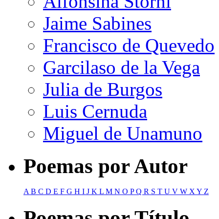
Alfonsina Storni
Jaime Sabines
Francisco de Quevedo
Garcilaso de la Vega
Julia de Burgos
Luis Cernuda
Miguel de Unamuno
Poemas por Autor
A
B
C
D
E
F
G
H
I
J
K
L
M
N
O
P
Q
R
S
T
U
V
W
X
Y
Z
Poemas por Título