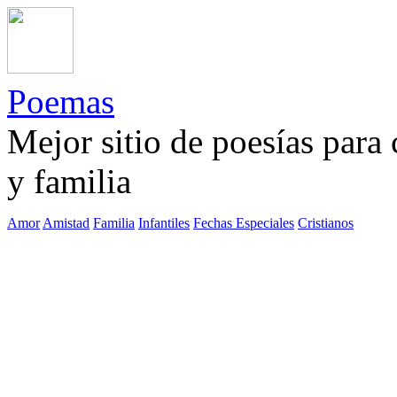
Poemas
Mejor sitio de poesías para
y familia
Amor
Amistad
Familia
Infantiles
Fechas Especiales
Cristianos