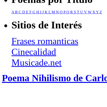
A
B
C
D
E
F
G
H
I
J
K
L
M
N
O
P
Q
R
S
T
U
V
W
X
Y
Z
Sitios de Interés
Frases romanticas
Cinecalidad
Musicade.net
Poema Nihilismo de Car