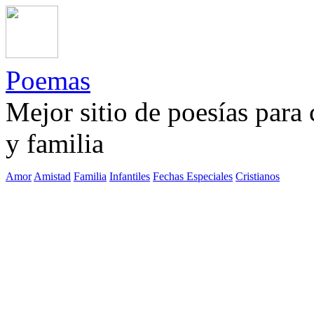
Poemas
Mejor sitio de poesías para
y familia
Amor
Amistad
Familia
Infantiles
Fechas Especiales
Cristianos