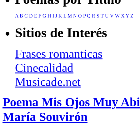
A
B
C
D
E
F
G
H
I
J
K
L
M
N
O
P
Q
R
S
T
U
V
W
X
Y
Z
Sitios de Interés
Frases romanticas
Cinecalidad
Musicade.net
Poema Mis Ojos Muy Abie
María Souvirón