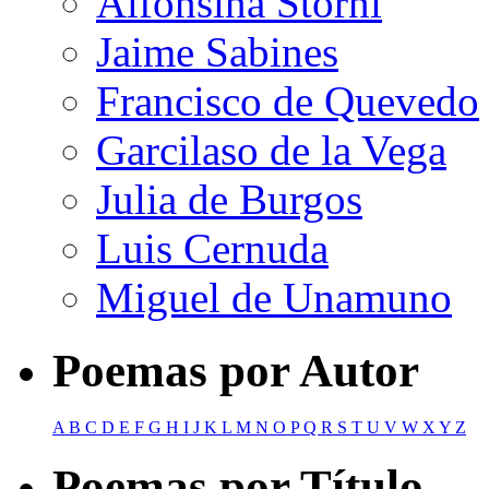
Alfonsina Storni
Jaime Sabines
Francisco de Quevedo
Garcilaso de la Vega
Julia de Burgos
Luis Cernuda
Miguel de Unamuno
Poemas por Autor
A
B
C
D
E
F
G
H
I
J
K
L
M
N
O
P
Q
R
S
T
U
V
W
X
Y
Z
Poemas por Título