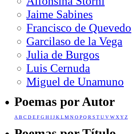
Alfonsina Storni
Jaime Sabines
Francisco de Quevedo
Garcilaso de la Vega
Julia de Burgos
Luis Cernuda
Miguel de Unamuno
Poemas por Autor
A
B
C
D
E
F
G
H
I
J
K
L
M
N
O
P
Q
R
S
T
U
V
W
X
Y
Z
Poemas por Título