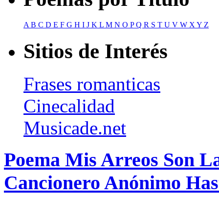
A
B
C
D
E
F
G
H
I
J
K
L
M
N
O
P
Q
R
S
T
U
V
W
X
Y
Z
Sitios de Interés
Frases romanticas
Cinecalidad
Musicade.net
Poema Mis Arreos Son L
Cancionero Anónimo Hast