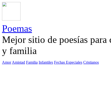
Poemas
Mejor sitio de poesías para
y familia
Amor
Amistad
Familia
Infantiles
Fechas Especiales
Cristianos