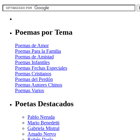
Poemas por Tema
Poemas de Amor
Poemas Para la Familia
Poemas de Amistad
Poemas Infantiles
Poemas Fechas Especiales
Poemas Cristianos
Poemas del Perdón
Poemas Autores Chinos
Poemas Varios
Poetas Destacados
Pablo Neruda
Mario Benedetti
Gabriela Mistral
Amado Nervo
Rubén Darío