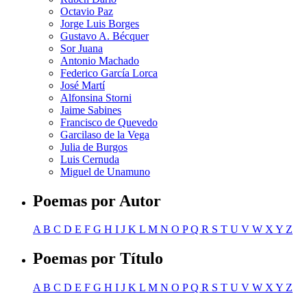
Octavio Paz
Jorge Luis Borges
Gustavo A. Bécquer
Sor Juana
Antonio Machado
Federico García Lorca
José Martí
Alfonsina Storni
Jaime Sabines
Francisco de Quevedo
Garcilaso de la Vega
Julia de Burgos
Luis Cernuda
Miguel de Unamuno
Poemas por Autor
A
B
C
D
E
F
G
H
I
J
K
L
M
N
O
P
Q
R
S
T
U
V
W
X
Y
Z
Poemas por Título
A
B
C
D
E
F
G
H
I
J
K
L
M
N
O
P
Q
R
S
T
U
V
W
X
Y
Z