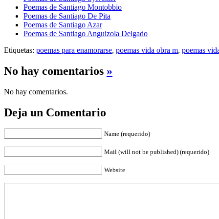
Poemas de Santiago Montobbio
Poemas de Santiago De Pita
Poemas de Santiago Azar
Poemas de Santiago Anguizola Delgado
Etiquetas:
poemas para enamorarse
,
poemas vida obra m
,
poemas vida
No hay comentarios
»
No hay comentarios.
Deja un Comentario
Name (requerido)
Mail (will not be published) (requerido)
Website