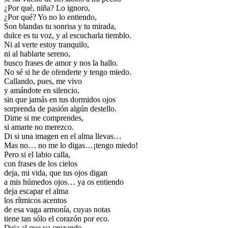
¿Por qué, niña? Lo ignoro,
¿Por qué? Yo no lo entiendo,
Son blandas tu sonrisa y tu mirada,
dulce es tu voz, y al escucharla tiemblo.
Ni al verte estoy tranquilo,
ni al hablarte sereno,
busco frases de amor y nos la hallo.
No sé si he de ofenderte y tengo miedo.
Callando, pues, me vivo
y amándote en silencio,
sin que jamás en tus dormidos ojos
sorprenda de pasión algún destello.
Dime si me comprendes,
si amarte no merezco.
Di si una imagen en el alma llevas…
Mas no… no me lo digas…¡tengo miedo!
Pero si el labio calla,
con frases de los cielos
deja, mi vida, que tus ojos digan
a mis húmedos ojos… ya os entiendo
deja escapar el alma
los rítmicos acentos
de esa vaga armonía, cuyas notas
tiene tan sólo el corazón por eco.
Deja al que va cruzando