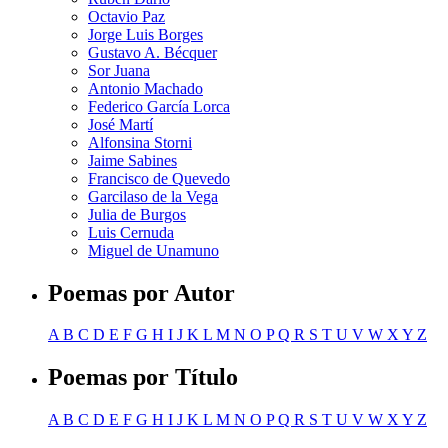
Octavio Paz
Jorge Luis Borges
Gustavo A. Bécquer
Sor Juana
Antonio Machado
Federico García Lorca
José Martí
Alfonsina Storni
Jaime Sabines
Francisco de Quevedo
Garcilaso de la Vega
Julia de Burgos
Luis Cernuda
Miguel de Unamuno
Poemas por Autor
A
B
C
D
E
F
G
H
I
J
K
L
M
N
O
P
Q
R
S
T
U
V
W
X
Y
Z
Poemas por Título
A
B
C
D
E
F
G
H
I
J
K
L
M
N
O
P
Q
R
S
T
U
V
W
X
Y
Z