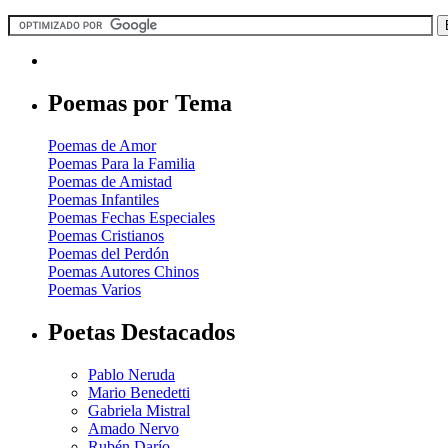
Poemas por Tema
Poemas de Amor
Poemas Para la Familia
Poemas de Amistad
Poemas Infantiles
Poemas Fechas Especiales
Poemas Cristianos
Poemas del Perdón
Poemas Autores Chinos
Poemas Varios
Poetas Destacados
Pablo Neruda
Mario Benedetti
Gabriela Mistral
Amado Nervo
Rubén Darío