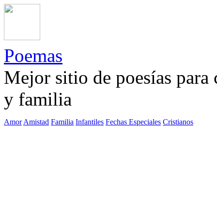
Poemas
Mejor sitio de poesías para
y familia
Amor
Amistad
Familia
Infantiles
Fechas Especiales
Cristianos