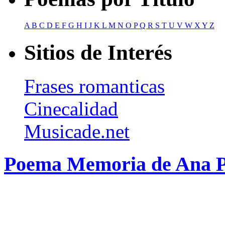
A
B
C
D
E
F
G
H
I
J
K
L
M
N
O
P
Q
R
S
T
U
V
W
X
Y
Z
Sitios de Interés
Frases romanticas
Cinecalidad
Musicade.net
Poema Memoria de Ana P