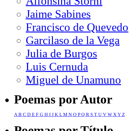
Alfonsina Storni
Jaime Sabines
Francisco de Quevedo
Garcilaso de la Vega
Julia de Burgos
Luis Cernuda
Miguel de Unamuno
Poemas por Autor
A
B
C
D
E
F
G
H
I
J
K
L
M
N
O
P
Q
R
S
T
U
V
W
X
Y
Z
Poemas por Título