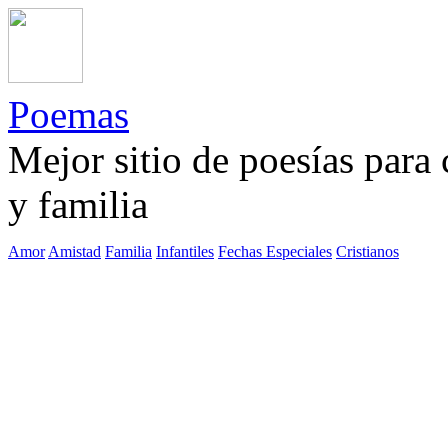
Poemas
Mejor sitio de poesías para
y familia
Amor
Amistad
Familia
Infantiles
Fechas Especiales
Cristianos