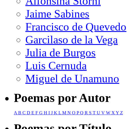
Alfonsina Storni
Jaime Sabines
Francisco de Quevedo
Garcilaso de la Vega
Julia de Burgos
Luis Cernuda
Miguel de Unamuno
Poemas por Autor
A
B
C
D
E
F
G
H
I
J
K
L
M
N
O
P
Q
R
S
T
U
V
W
X
Y
Z
Poemas por Título