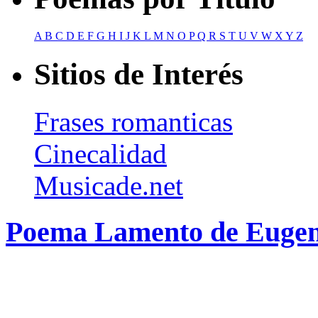
A
B
C
D
E
F
G
H
I
J
K
L
M
N
O
P
Q
R
S
T
U
V
W
X
Y
Z
Sitios de Interés
Frases romanticas
Cinecalidad
Musicade.net
Poema Lamento de Eugen