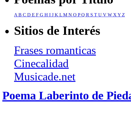
A
B
C
D
E
F
G
H
I
J
K
L
M
N
O
P
Q
R
S
T
U
V
W
X
Y
Z
Sitios de Interés
Frases romanticas
Cinecalidad
Musicade.net
Poema Laberinto de Pied