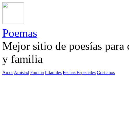
Poemas
Mejor sitio de poesías para
y familia
Amor
Amistad
Familia
Infantiles
Fechas Especiales
Cristianos