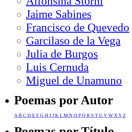
Alfonsina Storni
Jaime Sabines
Francisco de Quevedo
Garcilaso de la Vega
Julia de Burgos
Luis Cernuda
Miguel de Unamuno
Poemas por Autor
A
B
C
D
E
F
G
H
I
J
K
L
M
N
O
P
Q
R
S
T
U
V
W
X
Y
Z
Poemas por Título