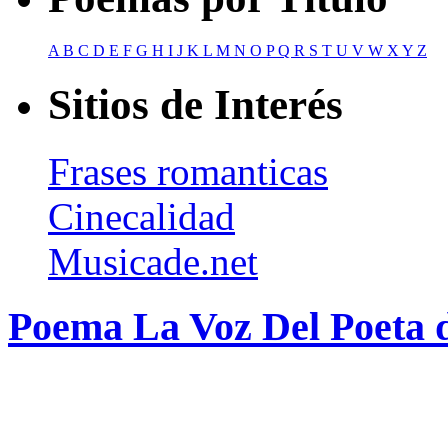
A
B
C
D
E
F
G
H
I
J
K
L
M
N
O
P
Q
R
S
T
U
V
W
X
Y
Z
Sitios de Interés
Frases romanticas
Cinecalidad
Musicade.net
Poema La Voz Del Poeta 