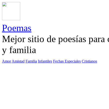
Poemas
Mejor sitio de poesías para
y familia
Amor
Amistad
Familia
Infantiles
Fechas Especiales
Cristianos