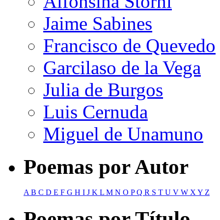
Alfonsina Storni
Jaime Sabines
Francisco de Quevedo
Garcilaso de la Vega
Julia de Burgos
Luis Cernuda
Miguel de Unamuno
Poemas por Autor
A
B
C
D
E
F
G
H
I
J
K
L
M
N
O
P
Q
R
S
T
U
V
W
X
Y
Z
Poemas por Título