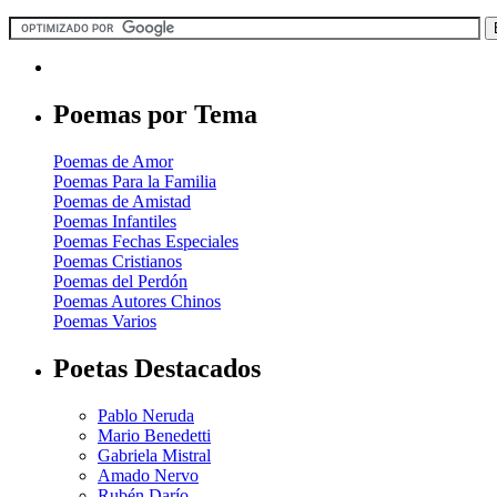
Poemas por Tema
Poemas de Amor
Poemas Para la Familia
Poemas de Amistad
Poemas Infantiles
Poemas Fechas Especiales
Poemas Cristianos
Poemas del Perdón
Poemas Autores Chinos
Poemas Varios
Poetas Destacados
Pablo Neruda
Mario Benedetti
Gabriela Mistral
Amado Nervo
Rubén Darío