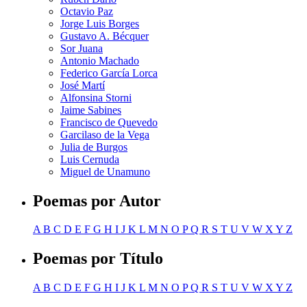
Octavio Paz
Jorge Luis Borges
Gustavo A. Bécquer
Sor Juana
Antonio Machado
Federico García Lorca
José Martí
Alfonsina Storni
Jaime Sabines
Francisco de Quevedo
Garcilaso de la Vega
Julia de Burgos
Luis Cernuda
Miguel de Unamuno
Poemas por Autor
A
B
C
D
E
F
G
H
I
J
K
L
M
N
O
P
Q
R
S
T
U
V
W
X
Y
Z
Poemas por Título
A
B
C
D
E
F
G
H
I
J
K
L
M
N
O
P
Q
R
S
T
U
V
W
X
Y
Z