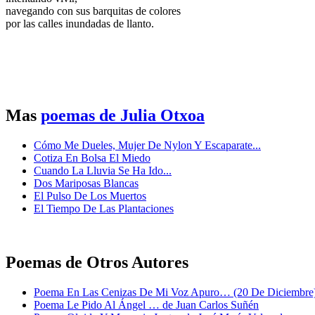
navegando con sus barquitas de colores
por las calles inundadas de llanto.
Mas
poemas de Julia Otxoa
Cómo Me Dueles, Mujer De Nylon Y Escaparate...
Cotiza En Bolsa El Miedo
Cuando La Lluvia Se Ha Ido...
Dos Mariposas Blancas
El Pulso De Los Muertos
El Tiempo De Las Plantaciones
Poemas de Otros Autores
Poema En Las Cenizas De Mi Voz Apuro… (20 De Diciembre)
Poema Le Pido Al Ángel … de Juan Carlos Suñén